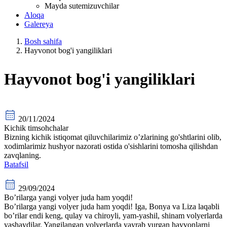
Mayda sutemizuvchilar
Aloqa
Galereya
Bosh sahifa
Hayvonot bog'i yangiliklari
Hayvonot bog'i yangiliklari
20/11/2024
Kichik timsohchalar
Bizning kichik istiqomat qiluvchilarimiz o’zlarining go'shtlarini olib,
xodimlarimiz hushyor nazorati ostida o'sishlarini tomosha qilishdan
zavqlaning.
Batafsil
29/09/2024
Bo’rilarga yangi volyer juda ham yoqdi!
Bo’rilarga yangi volyer juda ham yoqdi! Iga, Bonya va Liza laqabli
bo’rilar endi keng, qulay va chiroyli, yam-yashil, shinam volyerlarda
yashaydilar. Yangilangan volyerlarda yayrab yurgan hayvonlarni