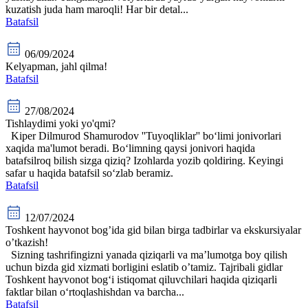
kuzatish juda ham maroqli! Har bir detal...
Batafsil
06/09/2024
Kelyapman, jahl qilma!
Batafsil
27/08/2024
Tishlaydimi yoki yo'qmi?
Kiper Dilmurod Shamurodov ''Tuyoqliklar'' bo‘limi jonivorlari
xaqida ma'lumot beradi. Bo‘limning qaysi jonivori haqida
batafsilroq bilish sizga qiziq? Izohlarda yozib qoldiring. Keyingi
safar u haqida batafsil so‘zlab beramiz.
Batafsil
12/07/2024
Toshkent hayvonot bog’ida gid bilan birga tadbirlar va ekskursiyalar
o’tkazish!
Sizning tashrifingizni yanada qiziqarli va ma’lumotga boy qilish
uchun bizda gid xizmati borligini eslatib o’tamiz. Tajribali gidlar
Toshkent hayvonot bog‘i istiqomat qiluvchilari haqida qiziqarli
faktlar bilan o‘rtoqlashishdan va barcha...
Batafsil