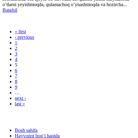
o’tlarni yeyishmoqda, qulamachoq o’ynashmoqda va hozircha...
Batafsil
« first
Pages
‹ previous
1
2
3
4
5
6
7
8
9
…
next ›
last »
Bosh sahifa
Hayvonot bog‘i haqida