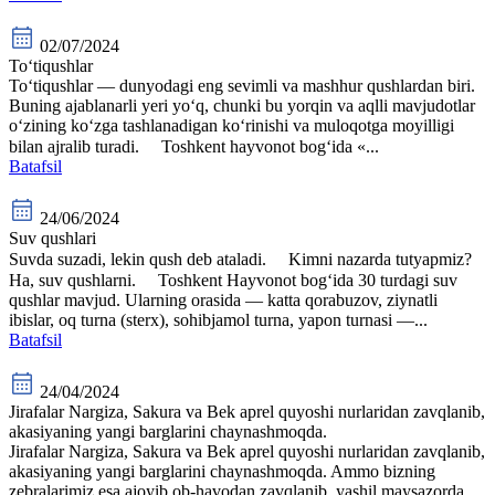
02/07/2024
To‘tiqushlar
To‘tiqushlar — dunyodagi eng sevimli va mashhur qushlardan biri.
Buning ajablanarli yeri yo‘q, chunki bu yorqin va aqlli mavjudotlar
o‘zining ko‘zga tashlanadigan ko‘rinishi va muloqotga moyilligi
bilan ajralib turadi. ⠀ Toshkent hayvonot bog‘ida «...
Batafsil
24/06/2024
Suv qushlari
Suvda suzadi, lekin qush deb ataladi. ⠀ Kimni nazarda tutyapmiz?
Ha, suv qushlarni. ⠀ Toshkent Hayvonot bog‘ida 30 turdagi suv
qushlar mavjud. Ularning orasida — katta qorabuzov, ziynatli
ibislar, oq turna (sterx), sohibjamol turna, yapon turnasi —...
Batafsil
24/04/2024
Jirafalar Nargiza, Sakura va Bek aprel quyoshi nurlaridan zavqlanib,
akasiyaning yangi barglarini chaynashmoqda.
Jirafalar Nargiza, Sakura va Bek aprel quyoshi nurlaridan zavqlanib,
akasiyaning yangi barglarini chaynashmoqda. Ammo bizning
zebralarimiz esa ajoyib ob-havodan zavqlanib, yashil maysazorda