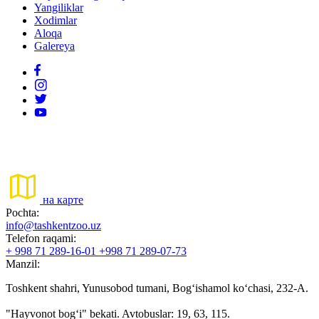
Yangiliklar
Xodimlar
Aloqa
Galereya
на карте
Pochta:
info@tashkentzoo.uz
Telefon raqami:
+ 998 71 289-16-01 +998 71 289-07-73
Manzil:
Toshkent shahri, Yunusobod tumani, Bog‘ishamol ko‘chasi, 232-A.
"Hayvonot bog‘i" bekati. Avtobuslar: 19, 63, 115.