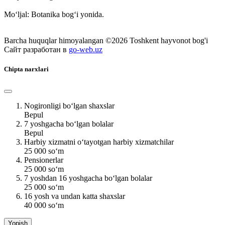
Mo‘ljal: Botanika bog‘i yonida.
Barcha huquqlar himoyalangan ©2026 Toshkent hayvonot bog'i
Сайт разработан в
go-web.uz
Chipta narxlari
Nogironligi bo‘lgan shaxslar
Bepul
7 yoshgacha bo‘lgan bolalar
Bepul
Harbiy xizmatni o‘tayotgan harbiy xizmatchilar
25 000 so‘m
Pensionerlar
25 000 so‘m
7 yoshdan 16 yoshgacha bo‘lgan bolalar
25 000 so‘m
16 yosh va undan katta shaxslar
40 000 so‘m
Yopish