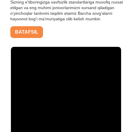
Sizning e'tiboringizga xavfsizlik standartlariga muvofiq ruxsat
etilgan va eng muhimi jonivorlarimizni xursand qiladigan
o'yinchoqlar tanlovini taqdim etamiz Barcha sovg'alarni
hayvonot bog'i ma'muriyatiga olib kelish mumkin.
BATAFSIL