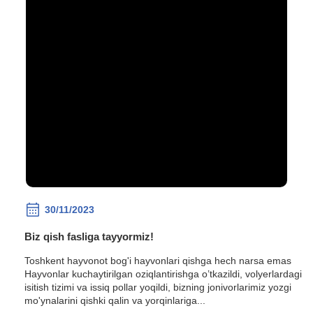
30/11/2023
Biz qish fasliga tayyormiz!
Toshkent hayvonot bog'i hayvonlari qishga hech narsa emas
Hayvonlar kuchaytirilgan oziqlantirishga o’tkazildi, volyerlardagi
isitish tizimi va issiq pollar yoqildi, bizning jonivorlarimiz yozgi
mo'ynalarini qishki qalin va yorqinlariga...