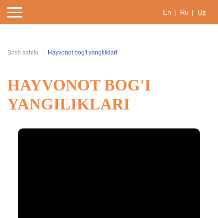
En
Ru
Uz
Bosh sahifa
Hayvonot bog'i yangiliklari
HAYVONOT BOG'I
YANGILIKLARI