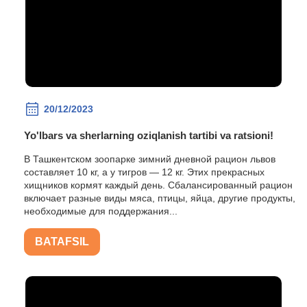
20/12/2023
Yo'lbars va sherlarning oziqlanish tartibi va ratsioni!
В Ташкентском зоопарке зимний дневной рацион львов
составляет 10 кг, а у тигров — 12 кг. Этих прекрасных
хищников кормят каждый день. Сбалансированный рацион
включает разные виды мяса, птицы, яйца, другие продукты,
необходимые для поддержания...
BATAFSIL