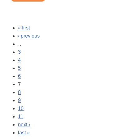
Pages
« first
‹ previous
…
3
4
5
6
7
8
9
10
11
next ›
last »