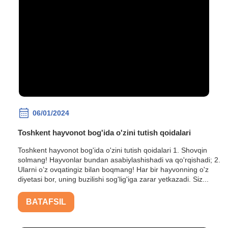
06/01/2024
Toshkent hayvonot bog'ida o'zini tutish qoidalari
Toshkent hayvonot bog'ida o'zini tutish qoidalari 1. Shovqin
solmang! Hayvonlar bundan asabiylashishadi va qo'rqishadi; 2.
Ularni o’z ovqatingiz bilan boqmang! Har bir hayvonning o'z
diyetasi bor, uning buzilishi sog'lig'iga zarar yetkazadi. Siz...
BATAFSIL