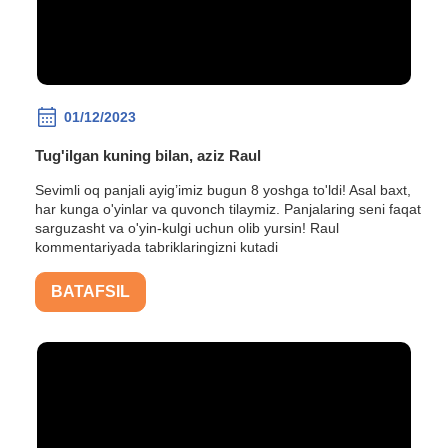
01/12/2023
Tug'ilgan kuning bilan, aziz Raul
Sevimli oq panjali ayig’imiz bugun 8 yoshga to'ldi! Asal baxt,
har kunga o'yinlar va quvonch tilaymiz. Panjalaring seni faqat
sarguzasht va o'yin-kulgi uchun olib yursin! Raul
kommentariyada tabriklaringizni kutadi
BATAFSIL