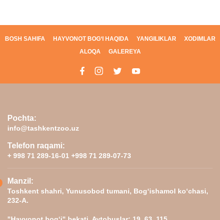
BOSH SAHIFA
HAYVONOT BOG‘I HAQIDA
YANGILIKLAR
XODIMLAR
ALOQA
GALEREYA
Pochta:
info@tashkentzoo.uz
Telefon raqami:
+ 998 71 289-16-01 +998 71 289-07-73
Manzil:
Toshkent shahri, Yunusobod tumani, Bog‘ishamol ko‘chasi,
232-A.
"Hayvonot bog‘i" bekati. Avtobuslar: 19, 63, 115.