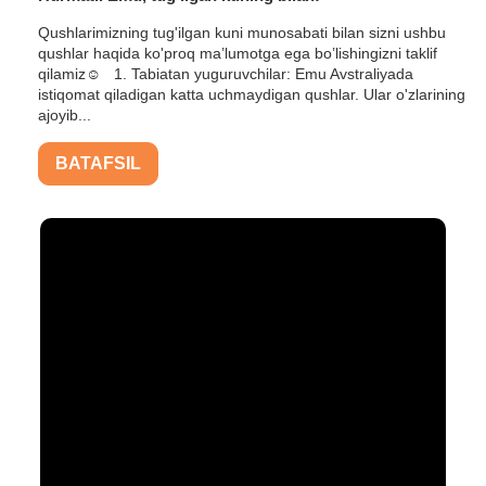
Qushlarimizning tug'ilgan kuni munosabati bilan sizni ushbu
qushlar haqida ko'proq ma’lumotga ega bo’lishingizni taklif
qilamiz☺️ 1. Tabiatan yuguruvchilar: Emu Avstraliyada
istiqomat qiladigan katta uchmaydigan qushlar. Ular o'zlarining
ajoyib...
BATAFSIL