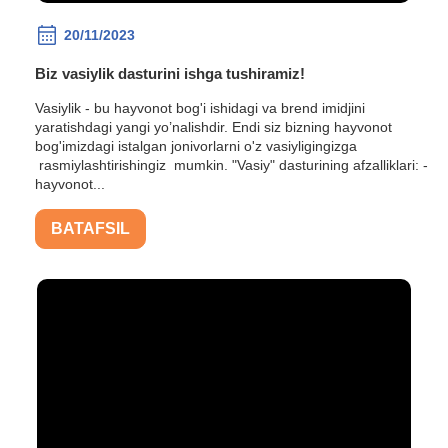
20/11/2023
Biz vasiylik dasturini ishga tushiramiz!
Vasiylik - bu hayvonot bog'i ishidagi va brend imidjini
yaratishdagi yangi yo’nalishdir. Endi siz bizning hayvonot
bog'imizdagi istalgan jonivorlarni o'z vasiyligingizga
rasmiylashtirishingiz mumkin. "Vasiy" dasturining afzalliklari: -
hayvonot...
BATAFSIL