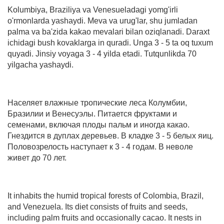
Kolumbiya, Braziliya va Venesueladagi yomg'irli
o'rmonlarda yashaydi. Meva va urug'lar, shu jumladan
palma va ba'zida kakao mevalari bilan oziqlanadi. Daraxt
ichidagi bush kovaklarga in quradi. Unga 3 - 5 ta oq tuxum
quyadi. Jinsiy voyaga 3 - 4 yilda etadi. Tutqunlikda 70
yilgacha yashaydi.
Населяет влажные тропические леса Колумбии,
Бразилии и Венесуэлы. Питается фруктами и
семенами, включая плоды пальм и иногда какао.
Гнездится в дуплах деревьев. В кладке 3 - 5 белых яиц.
Половозрелость наступает к 3 - 4 годам. В неволе
живет до 70 лет.
It inhabits the humid tropical forests of Colombia, Brazil,
and Venezuela. Its diet consists of fruits and seeds,
including palm fruits and occasionally cacao. It nests in