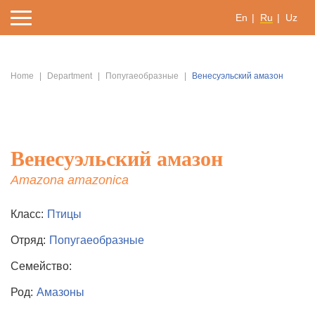
En
Ru
Uz
Home
Department
Попугаеобразные
Венесуэльский амазон
Венесуэльский амазон
Amazona amazonica
Класс:
Птицы
Отряд:
Попугаеобразные
Семейство:
Род:
Амазоны