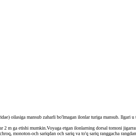
idae) oilasiga mansub zaharli bo'lmagan ilonlar turiga mansub. Ilgari u to
r 2 m ga etishi mumkin.Voyaga etgan ilonlarning dorsal tomoni jigarran
 ochroq, monoton-och sariqdan och sariq va to'q sariq ranggacha rangdan