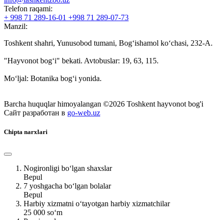
Telefon raqami:
+ 998 71 289-16-01 +998 71 289-07-73
Manzil:
Toshkent shahri, Yunusobod tumani, Bog‘ishamol ko‘chasi, 232-A.
"Hayvonot bog‘i" bekati. Avtobuslar: 19, 63, 115.
Mo‘ljal: Botanika bog‘i yonida.
Barcha huquqlar himoyalangan ©2026 Toshkent hayvonot bog'i
Сайт разработан в
go-web.uz
Chipta narxlari
Nogironligi bo‘lgan shaxslar
Bepul
7 yoshgacha bo‘lgan bolalar
Bepul
Harbiy xizmatni o‘tayotgan harbiy xizmatchilar
25 000 so‘m