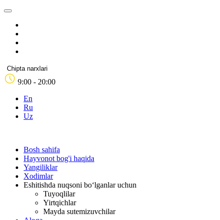
Chipta narxlari
9:00 - 20:00
En
Ru
Uz
Bosh sahifa
Hayvonot bog'i haqida
Yangiliklar
Xodimlar
Eshitishda nuqsoni bo‘lganlar uchun
Tuyoqlilar
Yirtqichlar
Mayda sutemizuvchilar