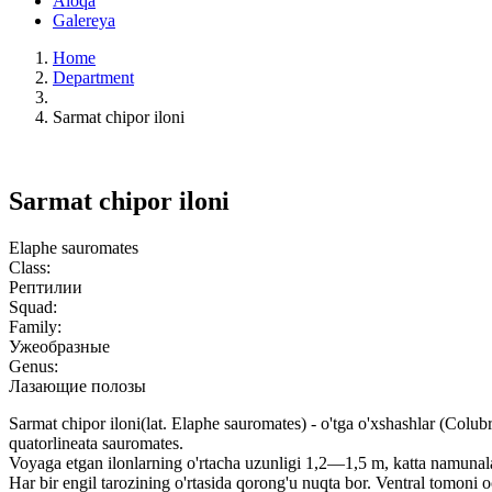
Aloqa
Galereya
Home
Department
Sarmat chipor iloni
Sarmat chipor iloni
Elaphe sauromates
Class:
Рептилии
Squad:
Family:
Ужеобразные
Genus:
Лазающие полозы
Sarmat chipor iloni(lat. Elaphe sauromates) - o'tga o'xshashlar (Colubr
quatorlineata sauromates.
Voyaga etgan ilonlarning o'rtacha uzunligi 1,2—1,5 m, katta namunala
Har bir engil tarozining o'rtasida qorong'u nuqta bor. Ventral tomoni