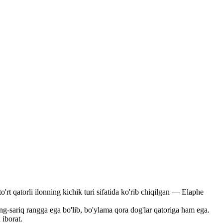
'rt qatorli ilonning kichik turi sifatida ko'rib chiqilgan — Elaphe
g-sariq rangga ega bo'lib, bo'ylama qora dog'lar qatoriga ham ega.
 iborat.