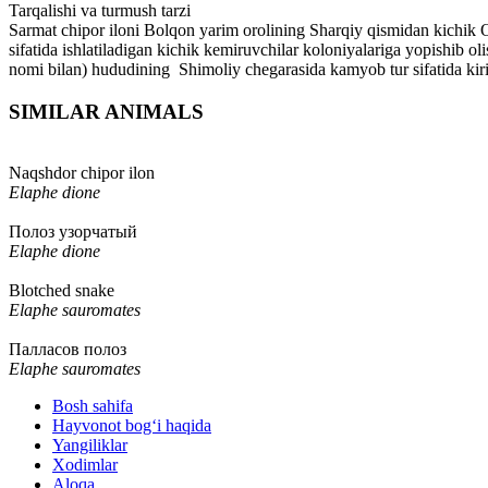
Tarqalishi va turmush tarzi
Sarmat chipor iloni Bolqon yarim orolining Sharqiy qismidan kichik O
sifatida ishlatiladigan kichik kemiruvchilar koloniyalariga yopishib olish
nomi bilan) hududining Shimoliy chegarasida kamyob tur sifatida kiri
SIMILAR ANIMALS
Naqshdor chipor ilon
Elaphe dione
Полоз узорчатый
Elaphe dione
Blotched snake
Elaphe sauromates
Палласов полоз
Elaphe sauromates
Bosh sahifa
Hayvonot bog‘i haqida
Yangiliklar
Xodimlar
Aloqa