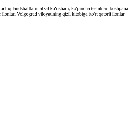
hiq landshaftlarni afzal ko'rishadi, ko'pincha teshiklari boshpana
ilonlari Volgograd viloyatining qizil kitobiga (to'rt qatorli ilonlar