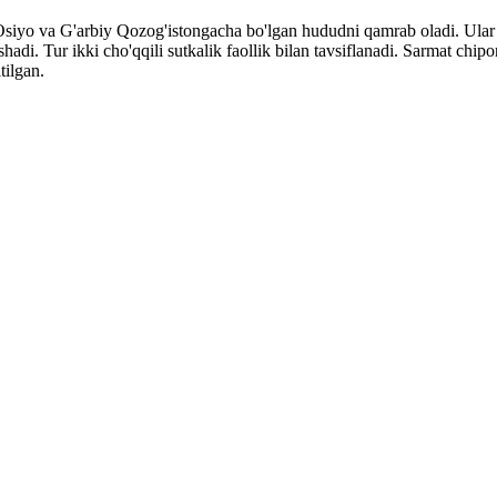
siyo va G'arbiy Qozog'istongacha bo'lgan hududni qamrab oladi. Ular oc
adi. Tur ikki cho'qqili sutkalik faollik bilan tavsiflanadi. Sarmat chipor 
tilgan.