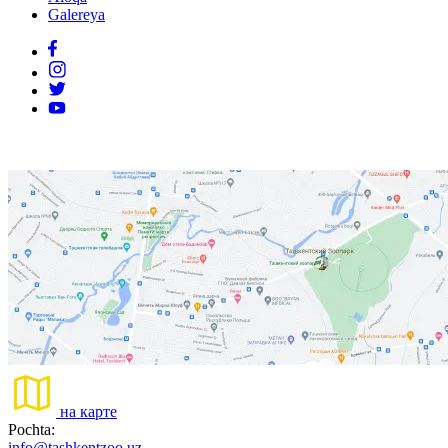
Galereya
на карте
Pochta:
info@tashkentzoo.uz