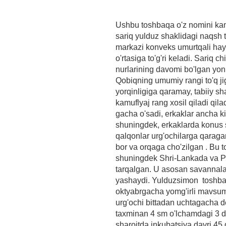
Ushbu toshbaqa o'z nomini kam
sariq yulduz shaklidagi naqsh 
markazi konveks umurtqali hay
o'rtasiga to'g'ri keladi. Sariq c
nurlarining davomi bo'lgan yo
Qobiqning umumiy rangi to'q ji
yorqinligiga qaramay, tabiiy sh
kamuflyaj rang xosil qiladi qil
gacha o'sadi, erkaklar ancha k
shuningdek, erkaklarda konus s
qalqonlar urg'ochilarga qaragan
bor va orqaga cho'zilgan . Bu 
shuningdek Shri-Lankada va P
tarqalgan. U asosan savannalar
yashaydi. Yulduzsimon toshbaq
oktyabrgacha yomg'irli mavsum
urg'ochi bittadan uchtagacha de
taxminan 4 sm o'lchamdagi 3 d
sharoitda inkubatsiya davri 4