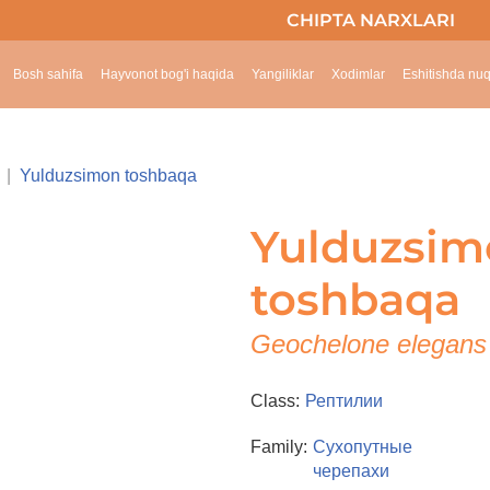
CHIPTA NARXLARI
Bosh sahifa
Hayvonot bog'i haqida
Yangiliklar
Xodimlar
Eshitishda nuq
Yulduzsimon toshbaqa
Yulduzsim
toshbaqa
Geochelone elegans
Class:
Рептилии
Family:
Сухопутные
черепахи