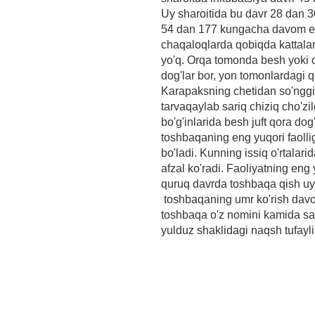
Uy sharoitida bu davr 28 dan 
54 dan 177 kungacha davom eta
chaqaloqlarda qobiqda kattala
yo'q. Orqa tomonda besh yoki o
dog'lar bor, yon tomonlardagi
Karapaksning chetidan so'nggi
tarvaqaylab sariq chiziq cho'zi
bo'g'inlarida besh juft qora do
toshbaqaning eng yuqori faolli
bo'ladi. Kunning issiq o'rtalar
afzal ko'radi. Faoliyatning en
quruq davrda toshbaqa qish uy
toshbaqaning umr ko'rish davo
toshbaqa o'z nomini kamida sa
yulduz shaklidagi naqsh tufayl