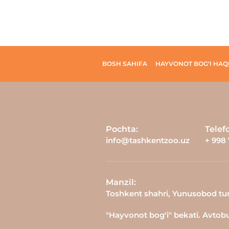
BOSH SAHIFA
HAYVONOT BOG‘I HAQ
Pochta:
Telef
info@tashkentzoo.uz
+ 998 
Manzil:
Toshkent shahri, Yunusobod tum
"Hayvonot bog‘i" bekati. Avtobusl