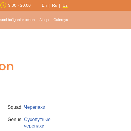
9:00 - 20:00
En
Ru
Uz
soni bo‘lganlar uchun
Aloqa
Galereya
on
Squad:
Черепахи
Genus:
Сухопутные
черепахи