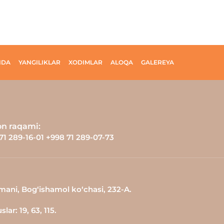
IDA
YANGILIKLAR
XODIMLAR
ALOQA
GALEREYA
on raqami:
71 289-16-01 +998 71 289-07-73
ani, Bog‘ishamol ko‘chasi, 232-A.
ar: 19, 63, 115.