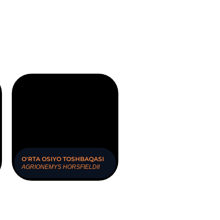
O'RTA OSIYO TOSHBAQASI
AGRIONEMYS HORSFIELDII