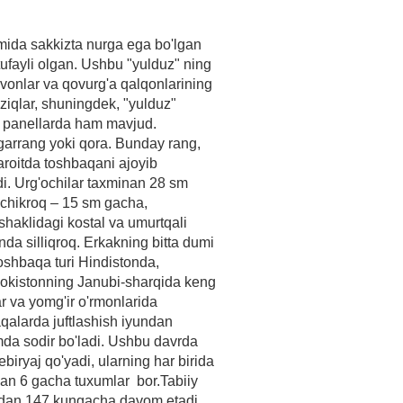
ida sakkizta nurga ega bo'lgan
tufayli olgan. Ushbu "yulduz" ning
vonlar va qovurg'a qalqonlarining
hiziqlar, shuningdek, "yulduz"
n panellarda ham mavjud.
garrang yoki qora. Bunday rang,
aroitda toshbaqani ajoyib
adi. Urg'ochilar taxminan 28 sm
ichikroq – 15 sm gacha,
haklidagi kostal va umurtqali
da silliqroq. Erkakning bitta dumi
toshbaqa turi Hindistonda,
okistonning Janubi-sharqida keng
 va yomg'ir o'rmonlarida
alarda juftlashish iyundan
da sodir bo'ladi. Ushbu davrda
biryaj qo'yadi, ularning har birida
an 6 gacha tuxumlar bor.Tabiiy
5 dan 147 kungacha davom etadi.