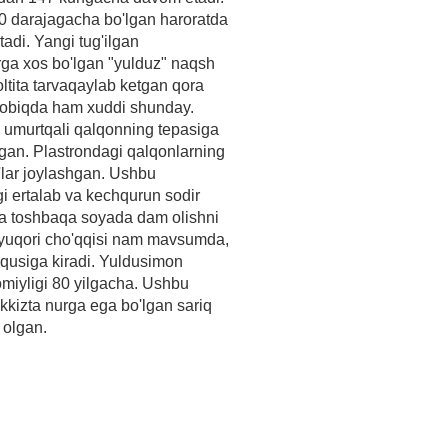
30 darajagacha bo'lgan haroratda
di. Yangi tug'ilgan
rga xos bo'lgan "yulduz" naqsh
ltita tarvaqaylab ketgan qora
 qobiqda ham xuddi shunday.
 umurtqali qalqonning tepasiga
lgan. Plastrondagi qalqonlarning
g'lar joylashgan. Ushbu
gi ertalab va kechqurun sodir
ida toshbaqa soyada dam olishni
g yuqori cho'qqisi nam mavsumda,
qusiga kiradi. Yuldusimon
miyligi 80 yilgacha. Ushbu
kkizta nurga ega bo'lgan sariq
i olgan.