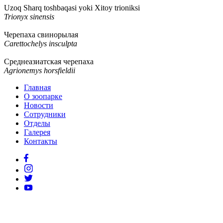
Uzoq Sharq toshbaqasi yoki Xitoy trioniksi
Trionyx sinensis
Черепаха свинорылая
Carettochelys insculpta
Среднеазиатская черепаха
Agrionemys horsfieldii
Главная
О зоопарке
Новости
Сотрудники
Отделы
Галерея
Контакты