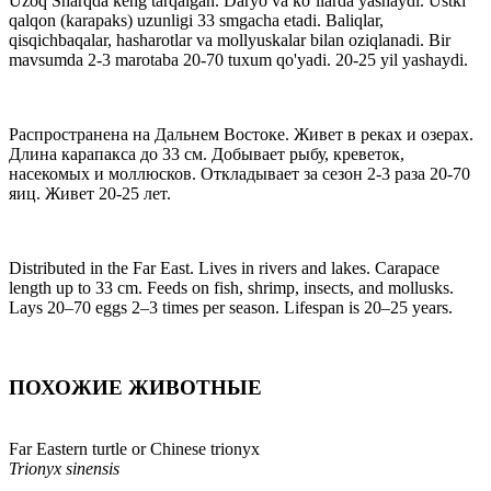
Uzoq Sharqda keng tarqalgan. Daryo va ko`llarda yashaydi. Ustki
qalqon (karapaks) uzunligi 33 smgacha etadi. Baliqlar,
qisqichbaqalar, hasharotlar va mollyuskalar bilan oziqlanadi. Bir
mavsumda 2-3 marotaba 20-70 tuxum qo'yadi. 20-25 yil yashaydi.
Распространена на Дальнем Востоке. Живет в реках и озерах.
Длина карапакса до 33 см. Добывает рыбу, креветок,
насекомых и моллюсков. Откладывает за сезон 2-3 раза 20-70
яиц. Живет 20-25 лет.
Distributed in the Far East. Lives in rivers and lakes. Carapace
length up to 33 cm. Feeds on fish, shrimp, insects, and mollusks.
Lays 20–70 eggs 2–3 times per season. Lifespan is 20–25 years.
ПОХОЖИЕ ЖИВОТНЫЕ
Far Eastern turtle or Chinese trionyx
Trionyx sinensis