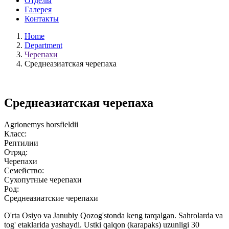
Отделы
Галерея
Контакты
Home
Department
Черепахи
Среднеазиатская черепаха
Среднеазиатская черепаха
Agrionemys horsfieldii
Класс:
Рептилии
Отряд:
Черепахи
Семейство:
Сухопутные черепахи
Род:
Среднеазиатские черепахи
O'rta Osiyo va Janubiy Qozog'stonda keng tarqalgan. Sahrolarda va
tog' etaklarida yashaydi. Ustki qalqon (karapaks) uzunligi 30