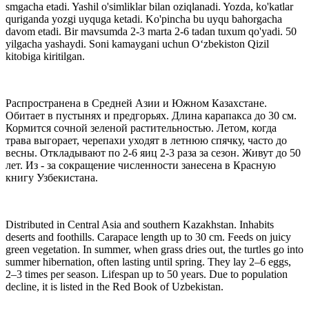
smgacha etadi. Yashil o'simliklar bilan oziqlanadi. Yozda, ko'katlar
quriganda yozgi uyquga ketadi. Ko'pincha bu uyqu bahorgacha
davom etadi. Bir mavsumda 2-3 marta 2-6 tadan tuxum qo'yadi. 50
yilgacha yashaydi. Soni kamaygani uchun Oʻzbekiston Qizil
kitobiga kiritilgan.
Распространена в Средней Азии и Южном Казахстане.
Обитает в пустынях и предгорьях. Длина карапакса до 30 см.
Кормится сочной зеленой растительностью. Летом, когда
трава выгорает, черепахи уходят в летнюю спячку, часто до
весны. Откладывают по 2-6 яиц 2-3 раза за сезон. Живут до 50
лет. Из - за сокращение численности занесена в Красную
книгу Узбекистана.
Distributed in Central Asia and southern Kazakhstan. Inhabits
deserts and foothills. Carapace length up to 30 cm. Feeds on juicy
green vegetation. In summer, when grass dries out, the turtles go into
summer hibernation, often lasting until spring. They lay 2–6 eggs,
2–3 times per season. Lifespan up to 50 years. Due to population
decline, it is listed in the Red Book of Uzbekistan.