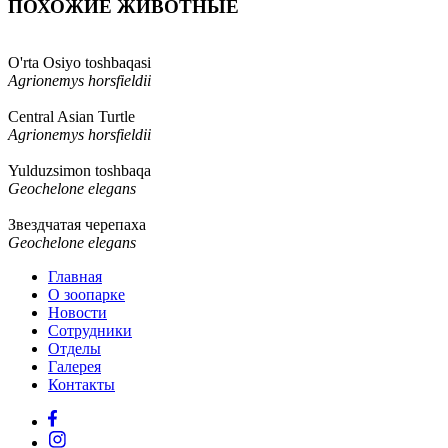
ПОХОЖИЕ ЖИВОТНЫЕ
O'rta Osiyo toshbaqasi
Agrionemys horsfieldii
Central Asian Turtle
Agrionemys horsfieldii
Yulduzsimon toshbaqa
Geochelone elegans
Звездчатая черепаха
Geochelone elegans
Главная
О зоопарке
Новости
Сотрудники
Отделы
Галерея
Контакты