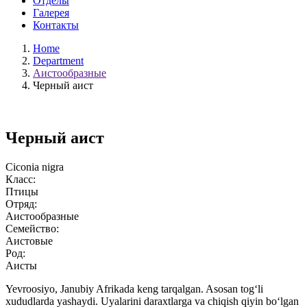
Отделы
Галерея
Контакты
Home
Department
Аистообразные
Черный аист
Черный аист
Ciconia nigra
Класс:
Птицы
Отряд:
Аистообразные
Семейство:
Аистовые
Род:
Аисты
Yevroosiyo, Janubiy Afrikada keng tarqalgan. Asosan tog‘li
xududlarda yashaydi. Uyalarini daraxtlarga va chiqish qiyin bo‘lgan