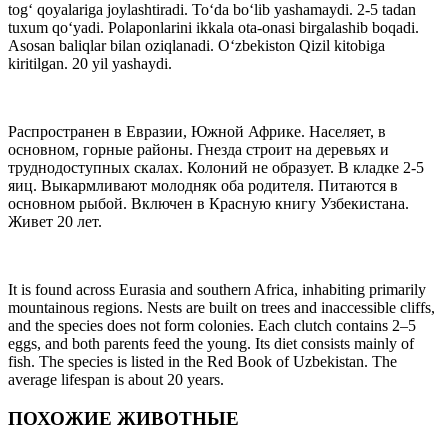
tog‘ qoyalariga joylashtiradi. To‘da bo‘lib yashamaydi. 2-5 tadan
tuxum qo‘yadi. Polaponlarini ikkala ota-onasi birgalashib boqadi.
Asosan baliqlar bilan oziqlanadi. O‘zbekiston Qizil kitobiga
kiritilgan. 20 yil yashaydi.
Распространен в Евразии, Южной Африке. Населяет, в
основном, горные районы. Гнезда строит на деревьях и
труднодоступных скалах. Колоний не образует. В кладке 2-5
яиц. Выкармливают молодняк оба родителя. Питаются в
основном рыбой. Включен в Красную книгу Узбекистана.
Живет 20 лет.
It is found across Eurasia and southern Africa, inhabiting primarily
mountainous regions. Nests are built on trees and inaccessible cliffs,
and the species does not form colonies. Each clutch contains 2–5
eggs, and both parents feed the young. Its diet consists mainly of
fish. The species is listed in the Red Book of Uzbekistan. The
average lifespan is about 20 years.
ПОХОЖИЕ ЖИВОТНЫЕ