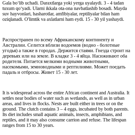
Gala bo‘lib uchadi. Daraxtlarga yoki yerga uyalaydi. 3 - 4 tadan
tuxum qo‘yadi. Ularni ikkala ota-ona navbatlashib bosadi. Mayda
suv hayvonlari, hasharotlar, amfibiyalar, reptiliyalar bilan ham
oziqlanadi. O'limtik va axlatlarni ham eydi. 15 - 30 yil yashaydi.
Распространен по всему Африканскому континенту и
Австралии. Селится вблизи водоемов (водно - болотные
угодья) а также в городах. Держится стаями. Гнезда строит на
деревьях или на земле. В кладке 3 - 4 яйца. Насиживают оба
родителя. Питается мелкими водными животными,
насекомыми, земноводными и рептилиями. Может поедать
падаль и отбросы. Живет 15 - 30 лет.
It is widespread across the entire African continent and Australia. It
settles near bodies of water such as wetlands, as well as in urban
areas, and lives in flocks. Nests are built either in trees or on the
ground. The clutch contains 3 – 4 eggs, incubated by both parents.
Its diet includes small aquatic animals, insects, amphibians, and
reptiles, and it may also consume carrion and refuse. The lifespan
ranges from 15 to 30 years.