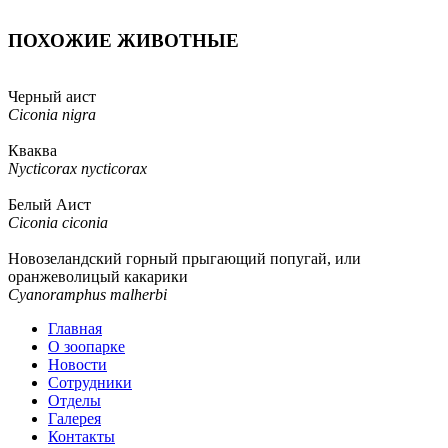
ПОХОЖИЕ ЖИВОТНЫЕ
Черный аист
Ciconia nigra
Кваква
Nycticorax nycticorax
Белый Аист
Ciconia ciconia
Новозеландский горный прыгающий попугай, или
оранжеволицый какарики
Cyanoramphus malherbi
Главная
О зоопарке
Новости
Сотрудники
Отделы
Галерея
Контакты