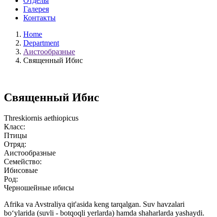
Отделы
Галерея
Контакты
Home
Department
Аистообразные
Священный Ибис
Священный Ибис
Threskiornis aethiopicus
Класс:
Птицы
Отряд:
Аистообразные
Семейство:
Ибисовые
Род:
Черношейные ибисы
Afrika va Avstraliya qit'asida keng tarqalgan. Suv havzalari
bo‘ylarida (suvli - botqoqli yerlarda) hamda shaharlarda yashaydi.