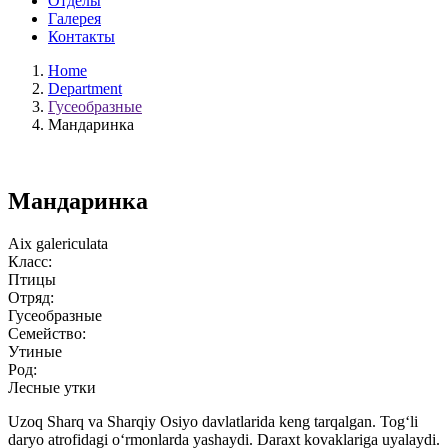
Отделы
Галерея
Контакты
Home
Department
Гусеобразные
Мандаринка
Мандаринка
Aix galericulata
Класс:
Птицы
Отряд:
Гусеобразные
Семейство:
Утиные
Род:
Лесные утки
Uzoq Sharq va Sharqiy Osiyo davlatlarida keng tarqalgan. Tog‘li
daryo atrofidagi o‘rmonlarda yashaydi. Daraxt kovaklariga uyalaydi.