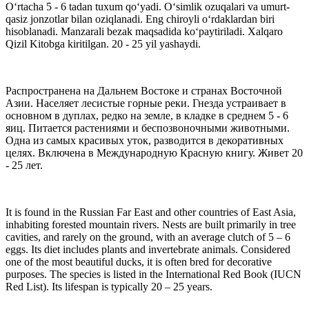
O‘rtacha 5 - 6 tadan tuxum qo‘yadi. O‘simlik ozuqalari va umurt-
qasiz jonzotlar bilan oziqlanadi. Eng chiroyli o‘rdaklardan biri
hisoblanadi. Manzarali bezak maqsadida ko‘paytiriladi. Xalqaro
Qizil Kitobga kiritilgan. 20 - 25 yil yashaydi.
Распространена на Дальнем Востоке и странах Восточной
Азии. Населяет лесистые горные реки. Гнезда устраивает в
основном в дуплах, редко на земле, в кладке в среднем 5 - 6
яиц. Питается растениями и беспозвоночными животными.
Одна из самых красивых уток, разводится в декоративных
целях. Включена в Международную Красную книгу. Живет 20
- 25 лет.
It is found in the Russian Far East and other countries of East Asia,
inhabiting forested mountain rivers. Nests are built primarily in tree
cavities, and rarely on the ground, with an average clutch of 5 – 6
eggs. Its diet includes plants and invertebrate animals. Considered
one of the most beautiful ducks, it is often bred for decorative
purposes. The species is listed in the International Red Book (IUCN
Red List). Its lifespan is typically 20 – 25 years.