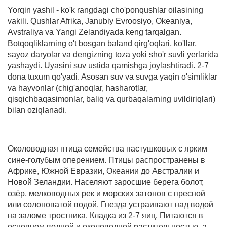
Yorqin yashil - ko'k rangdagi cho'ponqushlar oilasining
vakili. Qushlar Afrika, Janubiy Evroosiyo, Okeaniya,
Avstraliya va Yangi Zelandiyada keng tarqalgan.
Botqoqliklarning o't bosgan baland qirg'oqlari, ko'llar,
sayoz daryolar va dengizning toza yoki sho'r suvli yerlarida
yashaydi. Uyasini suv ustida qamishga joylashtiradi. 2-7
dona tuxum qo'yadi. Asosan suv va suvga yaqin o'simliklar
va hayvonlar (chig'anoqlar, hasharotlar,
qisqichbaqasimonlar, baliq va qurbaqalarning uvildiriqlari)
bilan oziqlanadi.
Околоводная птица семейства пастушковых с ярким
сине-голубым оперением. Птицы распространены в
Африке, Южной Евразии, Океании до Австралии и
Новой Зеландии. Населяют заросшие берега болот,
озёр, мелководных рек и морских затонов с пресной
или солоноватой водой. Гнезда устраивают над водой
на заломе тростника. Кладка из 2-7 яиц. Питаются в
основном водной и околоводной растительностью, а