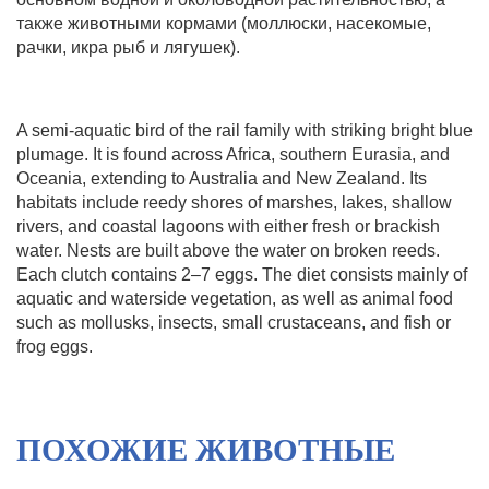
также животными кормами (моллюски, насекомые,
рачки, икра рыб и лягушек).
A semi-aquatic bird of the rail family with striking bright blue
plumage. It is found across Africa, southern Eurasia, and
Oceania, extending to Australia and New Zealand. Its
habitats include reedy shores of marshes, lakes, shallow
rivers, and coastal lagoons with either fresh or brackish
water. Nests are built above the water on broken reeds.
Each clutch contains 2–7 eggs. The diet consists mainly of
aquatic and waterside vegetation, as well as animal food
such as mollusks, insects, small crustaceans, and fish or
frog eggs.
ПОХОЖИЕ ЖИВОТНЫЕ